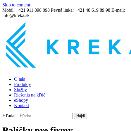
Skip to content
Mobil:
+421 911 898 098
Pevná linka: +421 48 619 89 98
E-mail:
KREKA SK s.r.o
info@kreka.sk
O nás
Produkty
Služby
Riešenia na kľúč
eShopy
Kontakt
Hľadať:
Balíčky pre firmy