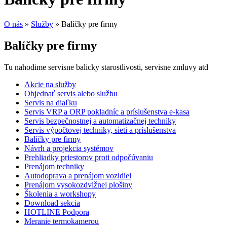
O nás
»
Služby
»
Balíčky pre firmy
Balíčky pre firmy
Tu nahodime servisne balicky starostlivosti, servisne zmluvy atd
Akcie na služby
Objednať servis alebo službu
Servis na diaľku
Servis VRP a ORP pokladníc a príslušenstva e-kasa
Servis bezpečnostnej a automatizačnej techniky
Servis výpočtovej techniky, sieti a príslušenstva
Balíčky pre firmy
Návrh a projekcia systémov
Prehliadky priestorov proti odpočúvaniu
Prenájom techniky
Autodoprava a prenájom vozidiel
Prenájom vysokozdvižnej plošiny
Školenia a workshopy
Download sekcia
HOTLINE Podpora
Meranie termokamerou