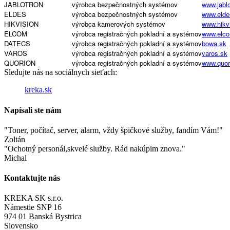
JABLOTRON
výrobca bezpečnostných systémov
www.jablo
ELDES
výrobca bezpečnostných systémov
www.elde
HIKVISION
výrobca kamerových systémov
www.hikv
ELCOM
výrobca registračných pokladní a systémov
www.elc
DATECS
výrobca registračných pokladní a systémov
bowa.sk
VAROS
výrobca registračných pokladní a systémov
varos.sk
QUORION
výrobca registračných pokladní a systémov
www.quor
Sledujte nás na sociálnych sieťach:
kreka.sk
Napísali ste nám
Toner, počítač, server, alarm, vždy špičkové služby, fandím Vám!
Zoltán
Ochotný personál,skvelé služby. Rád nakúpim znova.
Michal
Kontaktujte nás
KREKA SK s.r.o.
Námestie SNP 16
974 01 Banská Bystrica
Slovensko