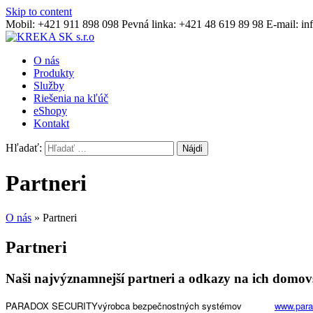
Skip to content
Mobil:
+421 911 898 098
Pevná linka: +421 48 619 89 98
E-mail: i
KREKA SK s.r.o
O nás
Produkty
Služby
Riešenia na kľúč
eShopy
Kontakt
Hľadať:
Partneri
O nás
»
Partneri
Partneri
Naši najvýznamnejší partneri a odkazy na ich domov
PARADOX SECURITY
výrobca bezpečnostných systémov
www.par