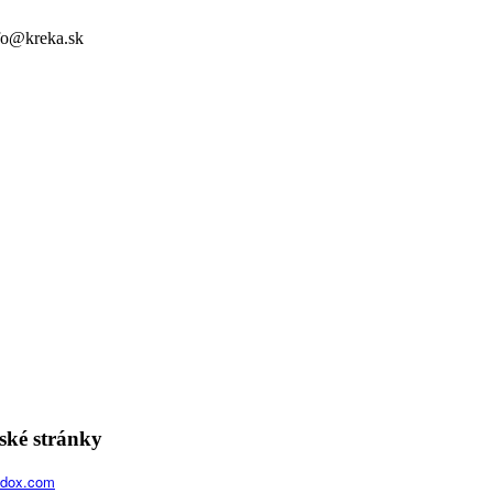
nfo@kreka.sk
ské stránky
adox.com