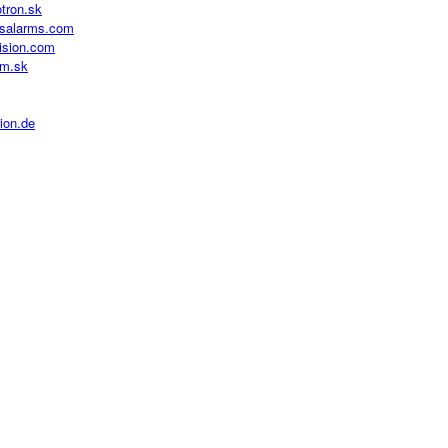
tron.sk
salarms.com
ision.com
om.sk
ion.de